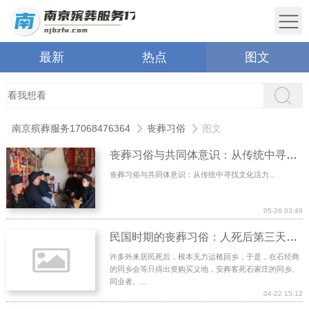
最新
热点
图文
南京殡葬服务17068476364
丧葬习俗
图文
丧葬习俗与共同体意识：从传统中寻找文化活力
丧葬习俗与共同体意识：从传统中寻找文化活力...
05-26 03:49
民国时期的丧葬习俗：人死后第三天入殓(图)
许多外来居民死后，根本无力运柩回乡，于是，在石经商
的同乡会等只得出资购买义地，安葬客死石家庄的同乡、
同业者。...
04-22 15:12