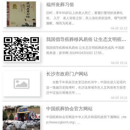
福州丧葬习俗
旧时，享年50岁以上的老人死亡，要履行繁琐的丧葬礼
俗。 入厅 老人弥留之际，亲人须在床前送终。咽气时即
撤帐。继而为死者...
04-22 15:12
我国倡导殡葬移风易俗 让生态文明殡葬蔚然成风
我国倡导殡葬移风易俗 让生态文明殡葬蔚然成风 中国新
闻来源：新华网 2018年04月03日 17:55...
04-22 15:11
长沙市政府门户网站
在数千年风俗历史变迁的长河中，中国在进入近现代
这一激越历史险滩时，长沙这座城市在人文风俗各方面变
迁中绽放出璀璨光华，...
04-22 15:11
中国殡葬协会官方网站
中国殡葬协会官网是中华人民共和国民政部下属网站（htt
p://www.zgbzxh.org）...