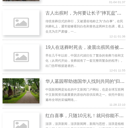
01-04 01:37
古人出殡时，为何要让长子“摔瓦盆”，并流传至今，有什么玄机？
传统丧葬仪式的举行，又被通俗地称之为“办白事”，在民
间葬礼上，通常能够看到白色和黄色这两种主色调，看上
去尤为庄严肃穆，一...
12-11 01:36
19人在送葬时死去，凌晨出殡民俗被质疑，中国丧葬文化你知多少
早在几千年以前，中国古代就衍生了繁杂的丧葬习俗和文
化（从周代开始，丧葬就有了一套完整而繁杂的程序）。
出门告即根据逝者的...
12-01 11:55
华人墓园帮助德国华人找到共同的“归宿”(图)
中国新闻网是知名的中文新闻门户网站，也是全球互联网
中文新闻资讯最重要的原创内容供应商之一。依托中新社
遍布全球的采编网络,...
11-28 22:10
红白喜事，只随10元礼！就问你能不能做到
澎湃，澎湃新闻，澎湃新闻网，新闻与思想，澎湃是植根