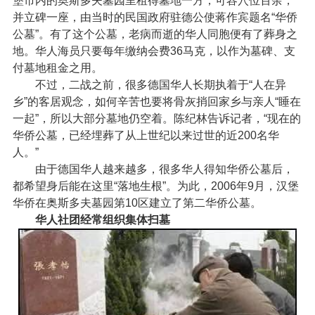
堡市内的奥斯多夫墓园里租得墓地一方，可容穴位百余，
并立碑一座，由当时的民国政府驻德公使蒋作宾题名“华侨
公墓”。有了这个公墓，老病而逝的华人同胞便有了葬身之
地。华人海员只要每年缴纳会费36马克，以作为墓碑、支
付墓地租金之用。
不过，二战之前，很多德国华人长期执着于“人在异
乡”的客居观念，如何辛苦也要将骨灰捎回家乡与亲人“睡在
一起”，所以大部分墓地仍空着。陈纪林告诉记者，“现在的
华侨公墓，已经埋葬了从上世纪以来过世的近200名华
人。”
由于德国华人越来越多，很多华人得知华侨公墓后，
都希望身后能在这里“落地生根”。为此，2006年9月，汉堡
华侨在奥斯多夫墓园第10区建立了第二华侨公墓。
华人社团经常组织集体扫墓