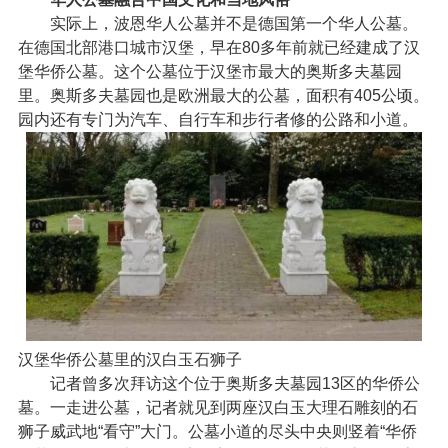
实际上，波恩华人公墓并不是德国第一个华人公墓。
在德国北部港口城市汉堡，早在80多年前就已经建成了汉
堡华侨公墓。这个公墓位于汉堡市最大的奥斯多夫墓园
里。奥斯多夫墓园也是欧洲最大的公墓，面积有405公顷。
园内还有专门为汽车、自行车和步行者修的公路和小道。
汉堡华侨公墓里的汉白玉石狮子
记者曾多次拜访这个位于奥斯多夫墓园13区的华侨公
墓。一走进公墓，记者就见到两座汉白玉大理石雕刻的石
狮子威武地“看守”大门。公墓小道的尽头中央则竖着“华侨