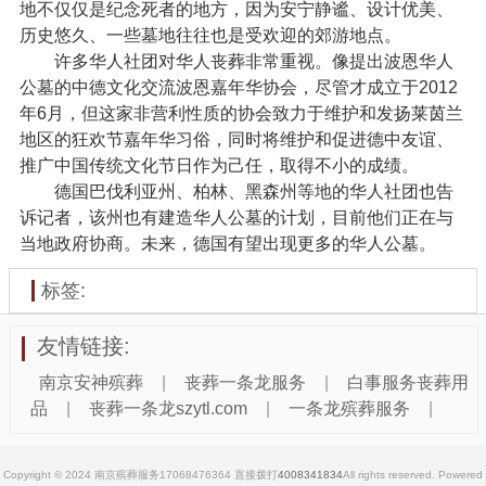
地不仅仅是纪念死者的地方，因为安宁静谧、设计优美、
历史悠久、一些墓地往往也是受欢迎的郊游地点。
许多华人社团对华人丧葬非常重视。像提出波恩华人
公墓的中德文化交流波恩嘉年华协会，尽管才成立于2012
年6月，但这家非营利性质的协会致力于维护和发扬莱茵兰
地区的狂欢节嘉年华习俗，同时将维护和促进德中友谊、
推广中国传统文化节日作为己任，取得不小的成绩。
德国巴伐利亚州、柏林、黑森州等地的华人社团也告
诉记者，该州也有建造华人公墓的计划，目前他们正在与
当地政府协商。未来，德国有望出现更多的华人公墓。
标签:
友情链接:
南京安神殡葬
|
丧葬一条龙服务
|
白事服务丧葬用
品
|
丧葬一条龙szytl.com
|
一条龙殡葬服务
|
Copyright © 2024 南京殡葬服务17068476364 直接拨打
4008341834
All rights reserved. Powered