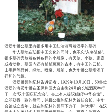
汉堡华侨公墓里有很多用中国红油漆写着汉字的墓碑
华人墓地在弘扬中国文化的同时，也不忘“入乡随俗”。
很多墓碑旁放着各种各样的小雕像，有天使、小孩、家庭
或者动物。墓园内还有郁郁葱葱的古木，有中国的云杉、
山毛榉等品种。绿地、喷泉、雕塑，也为华侨公墓增添了
祥和的气氛。
汉堡侨领陈纪林告诉记者，1929年10月10日，50多位
汉堡的海员华侨在圣保利区大自由街24号的长城酒家举行
了一次“双十国庆纪念会”。会上有人提议组织“中华会馆”，
立即获得一致的赞同，并且公推陈纪林为首任会长。中华
会馆成立当年，就在陈纪林的领导下办了一件“大事”：在汉