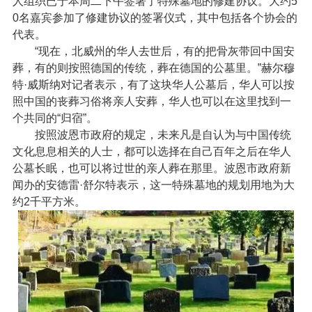
人组织已于本周二下午签署了特殊墓地的修建协议。大约5
0名嘉宾参加了修建协议的签署仪式，其中包括各个协会的
代表。
“现在，北威州的华人去世后，有的把骨灰带回中国安
葬，有的则按照德国的传统，葬在德国的公墓里。”赫尔穆
特·威斯纳对记者表示，有了这块华人公墓后，华人可以按
照中国的丧葬习俗将亲人安葬，华人也可以在这里找到一
个共同的“归宿”。
按照波恩市政府的规定，未来凡是自认为与中国传统
文化息息相关的人士，都可以选择在自己百年之后在华人
公墓长眠，也可以将过世的亲人葬在那里。波恩市政府新
闻办的安德雷·舒尔特表示，这一特殊墓地的规划用地为大
约2千平方米。