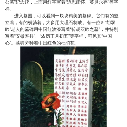
公墓”纪念碑，上面用红字写着“追思缅怀、英灵永存”等字
样。
进入墓园，可以看到一块块精美的墓碑。它们有的竖
立着，有的横躺着，大多用大理石制成。有一位叫“胡双
吟”老人的墓碑用中国红油漆写着“传胡双吟之墓”，并特别
写着“安徽寿县”、“农历正月初五”等字样，可见其“中国
心”。墓碑旁种着中国红色的杜鹃花。