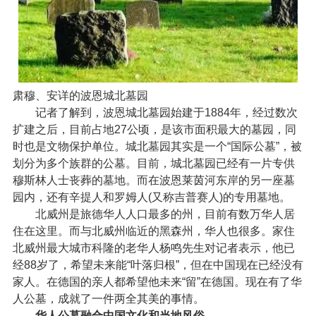
肃穆、安详的波恩城北墓园
记者了解到，波恩城北墓园始建于1884年，经过数次
扩建之后，目前占地27公顷，是该市面积最大的墓园，同
时也是文物保护单位。城北墓园其实是一个“国际公墓”，被
划分为多个族群的公墓。目前，城北墓园已经有一片专供
穆斯林人士丧葬的墓地。而在波恩莱茵河东岸的另一座墓
园内，还有辛提人和罗姆人(又称吉普赛人)的专用墓地。
北威州是旅德华人人口最多的州，目前有数万华人居
住在这里。而与北威州临近的黑森州，华人也很多。家住
北威州最大城市科隆的老华人杨鸣先生对记者表示，他已
经88岁了，希望未来能“叶落归根”，但在中国现在已经没有
家人。在德国的亲人都希望他未来“留”在德国。现在有了华
人公墓，成就了一件两全其美的事情。
华人公墓融合中国文化和当地风俗