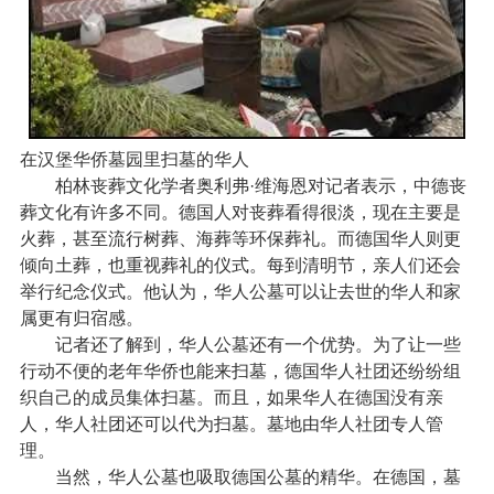
在汉堡华侨墓园里扫墓的华人
柏林丧葬文化学者奥利弗·维海恩对记者表示，中德丧
葬文化有许多不同。德国人对丧葬看得很淡，现在主要是
火葬，甚至流行树葬、海葬等环保葬礼。而德国华人则更
倾向土葬，也重视葬礼的仪式。每到清明节，亲人们还会
举行纪念仪式。他认为，华人公墓可以让去世的华人和家
属更有归宿感。
记者还了解到，华人公墓还有一个优势。为了让一些
行动不便的老年华侨也能来扫墓，德国华人社团还纷纷组
织自己的成员集体扫墓。而且，如果华人在德国没有亲
人，华人社团还可以代为扫墓。墓地由华人社团专人管
理。
当然，华人公墓也吸取德国公墓的精华。在德国，墓