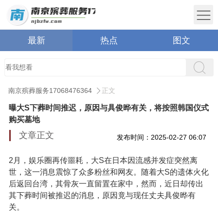
最新
热点
图文
南京殡葬服务17068476364
正文
曝大S下葬时间推迟，原因与具俊晔有关，将按照韩国仪式
购买墓地
文章正文
发布时间：2025-02-27 06:07
2月，娱乐圈再传噩耗，大S在日本因流感并发症突然离
世，这一消息震惊了众多粉丝和网友。随着大S的遗体火化
后返回台湾，其骨灰一直留置在家中，然而，近日却传出
其下葬时间被推迟的消息，原因竟与现任丈夫具俊晔有
关。