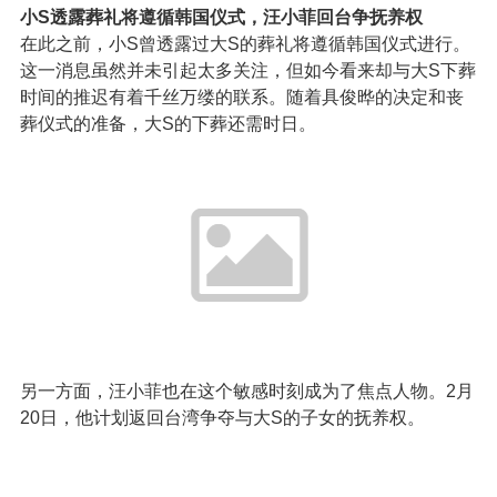
小S透露葬礼将遵循韩国仪式，汪小菲回台争抚养权
在此之前，小S曾透露过大S的葬礼将遵循韩国仪式进行。
这一消息虽然并未引起太多关注，但如今看来却与大S下葬
时间的推迟有着千丝万缕的联系。随着具俊晔的决定和丧
葬仪式的准备，大S的下葬还需时日。
另一方面，汪小菲也在这个敏感时刻成为了焦点人物。2月
20日，他计划返回台湾争夺与大S的子女的抚养权。